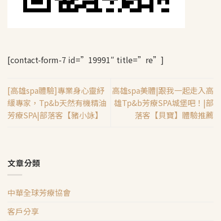
[contact-form-7 id=”19991″ title=”re”]
[高雄spa體驗]專業身心靈紓
高雄spa美體|跟我一起走入高
緩專家，Tp&b天然有機精油
雄Tp&b芳療SPA城堡吧！|部
芳療SPA|部落客【豬小詠】
落客【貝寶】體驗推薦
文章分類
中華全球芳療協會
客戶分享