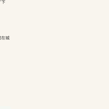
了下
藏在城