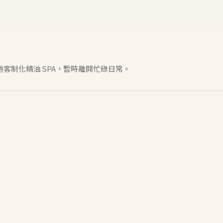
客制化精油 SPA，暫時離開忙碌日常。