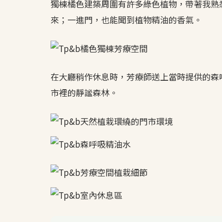
獨棟橘色建築周圍有許多綠色植物，帶著我熟
來；一進門，也能聞到植物精油的香氣。
在大廳稍作休息時，芳療師送上當時提供的森
市裡的靜謐森林。