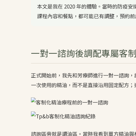
本文是我在 2020 年的體驗。當時的防
課程內容和餐點，都可能已有調整，預約前請
一對一諮詢後調配專屬客
正式開始前，我先和芳療師進行一對一諮詢，
一次使用的精油，而不是直接沿用固定配方；
諮詢區旁就是調油區。當時我看到單方精油與