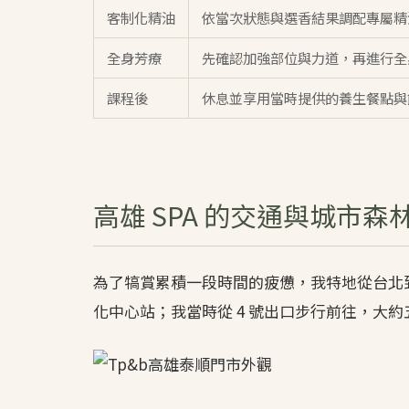
客制化精油
依當次狀態與選香結果調配專屬精
全身芳療
先確認加強部位與力道，再進行全
課程後
休息並享用當時提供的養生餐點與
高雄 SPA 的交通與城市森
為了犒賞累積一段時間的疲憊，我特地從台北到高
化中心站；我當時從 4 號出口步行前往，大