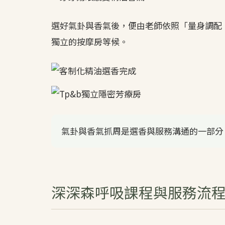
選好氣卦與香氣後，便由老師依照「量身調配
獨立的按摩房等候。
氣卦與香氣抓周是選香與服務溝通的一部分
深深森呼吸課程與服務流