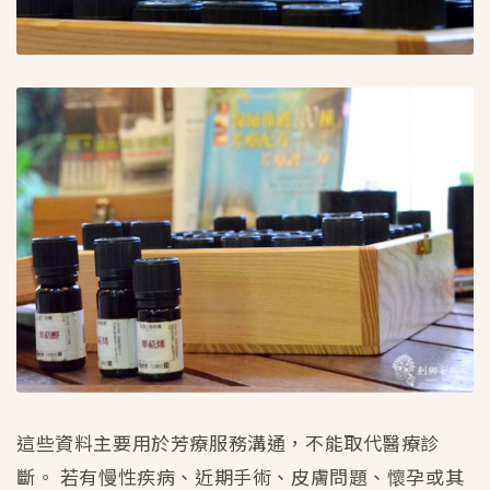
這些資料主要用於芳療服務溝通，不能取代醫療診
斷。 若有慢性疾病、近期手術、皮膚問題、懷孕或其