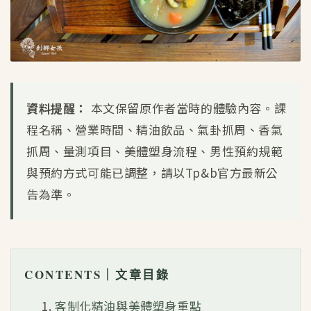
資料提醒：
本文保留原作者當時的體驗內容。課
程名稱、營業時間、精油飲品、氣卦抓周、香氣
抓周、量測項目、美體塑身流程、男性預約規範
與預約方式可能已調整，請以Tp&b官方最新公
告為準。
CONTENTS｜文章目錄
客制化精油與美體塑身重點