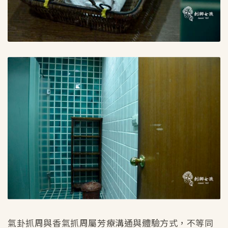
氣卦抓周與香氣抓周屬芳療溝通與體驗方式，不等同