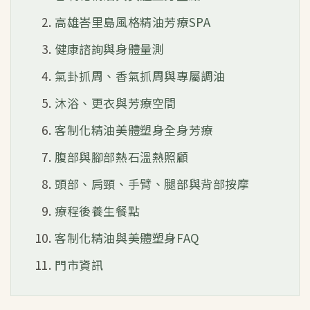
高雄峇里島風格精油芳療SPA
健康諮詢與身體量測
氣卦抓周、香氣抓周與專屬調油
沐浴、更衣與芳療空間
客制化精油美體塑身全身芳療
腹部與腳部熱石溫熱照顧
頭部、肩頸、手臂、腿部與背部按摩
療程後養生餐點
客制化精油與美體塑身FAQ
門市資訊