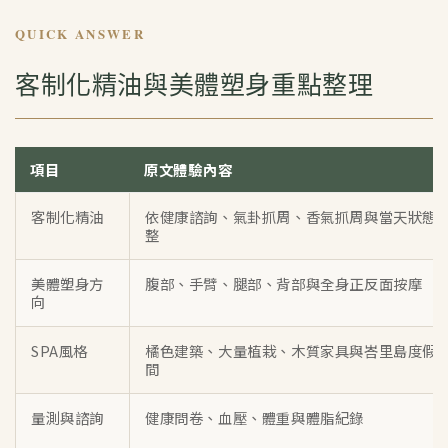
QUICK ANSWER
客制化精油與美體塑身重點整理
項目
原文體驗內容
客制化精油
依健康諮詢、氣卦抓周、香氣抓周與當天狀態
整
美體塑身方
腹部、手臂、腿部、背部與全身正反面按摩
向
SPA風格
橘色建築、大量植栽、木質家具與峇里島度假
間
量測與諮詢
健康問卷、血壓、體重與體脂紀錄