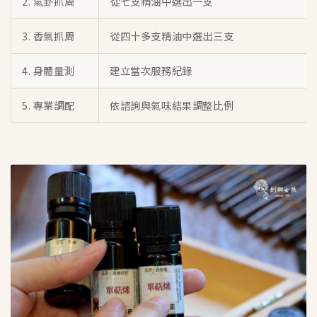
2. 氣卦抓周
從七支精油中選出一支
3. 香氣抓周
從四十多支精油中選出三支
4. 身體量測
建立當次服務紀錄
5. 專業調配
依諮詢與氣味結果調整比例