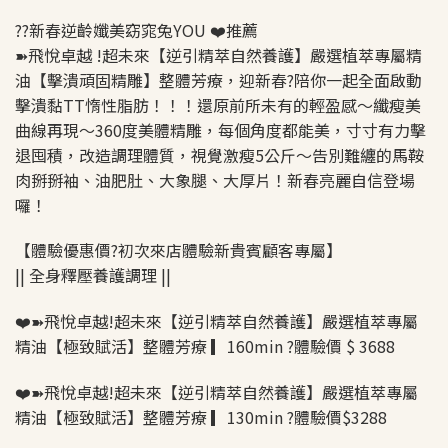
??新春逆齡孅美窈窕兔YOU ❤️推薦
➽飛悅卓越 !超未來【逆引精萃自然養護】嚴選植萃專屬精
油【擊潰頑固精雕】整體芳療，迎新春?陪你一起全面啟動
擊潰黏TT惰性脂肪！！！還原前所未有的輕盈感～纖瘦美
曲線再現～360度美體精雕，每個角度都能美，寸寸有力擊
退囤積，改造調理體質，視覺激瘦5公斤～告別難纏的馬鞍
肉掰掰袖、油肥肚、大象腿、大厚片！新春亮麗自信登場
囉！
【體驗優惠價?初次來店體驗新貴賓顧客專屬】
|| 全身釋壓養護調理 ||
❤️➽飛悅卓越!超未來【逆引精萃自然養護】嚴選植萃專屬
精油【極致賦活】整體芳療 ▎160min ?體驗價 $ 3688
❤️➽飛悅卓越!超未來【逆引精萃自然養護】嚴選植萃專屬
精油【極致賦活】整體芳療 ▎130min ?體驗價$3288