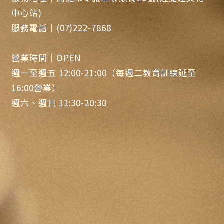
中心站)
服務電話｜(07)222-7868
營業時間｜OPEN
週一至週五 12:00-21:00（每週二教育訓練延至
16:00營業）
週六、週日 11:30-20:30