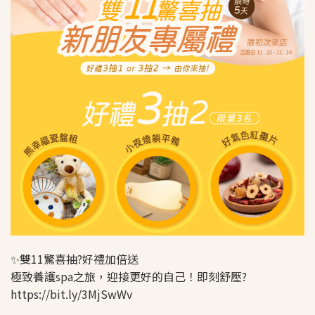
✨️雙11驚喜抽?好禮加倍送
極致養護spa之旅，迎接更好的自己！即刻舒壓?
https://bit.ly/3MjSwWv