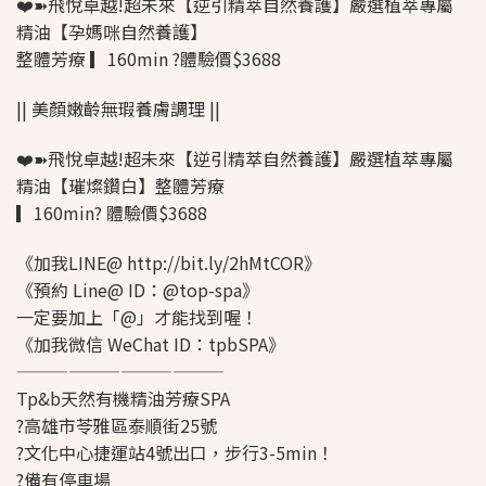
❤️➽飛悅卓越!超未來【逆引精萃自然養護】嚴選植萃專屬
精油【孕媽咪自然養護】
整體芳療 ▎160min ?體驗價$3688
|| 美顏嫩齡無瑕養膚調理 ||
❤️➽飛悅卓越!超未來【逆引精萃自然養護】嚴選植萃專屬
精油【璀燦鑽白】整體芳療
▎160min? 體驗價$3688
《加我LINE@ http://bit.ly/2hMtCOR》
《預約 Line@ ID：@top-spa》
一定要加上「@」才能找到喔！
《加我微信 WeChat ID：tpbSPA》
————————————
Tp&b天然有機精油芳療SPA
?高雄市苓雅區泰順街25號
?文化中心捷運站4號出口，步行3-5min！
?️備有停車場