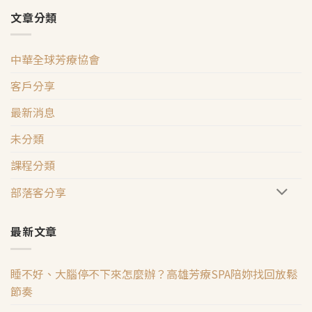
文章分類
中華全球芳療協會
客戶分享
最新消息
未分類
課程分類
部落客分享
最新文章
睡不好、大腦停不下來怎麼辦？高雄芳療SPA陪妳找回放鬆
節奏