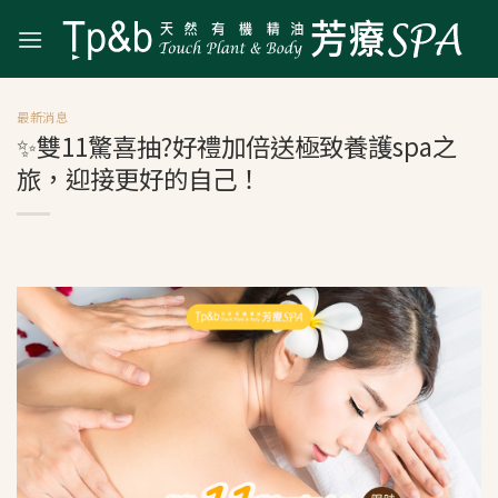
Skip
to
content
最新消息
✨️雙11驚喜抽?好禮加倍送極致養護spa之
旅，迎接更好的自己！