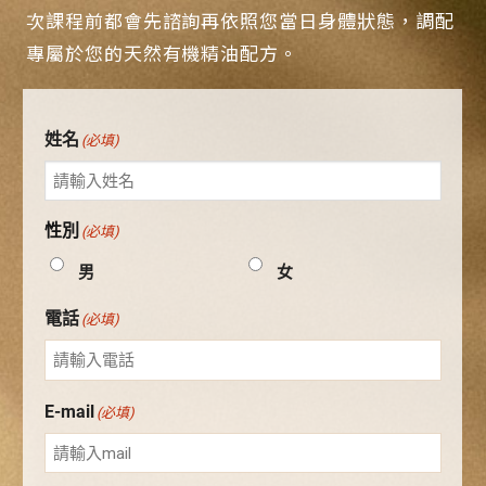
次課程前都會先諮詢再依照您當日身體狀態，調配
專屬於您的天然有機精油配方。
姓名
(必填)
性別
(必填)
男
女
電話
(必填)
E-mail
(必填)