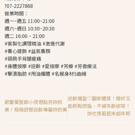
?07-2227868
營業時間：
週一~週五 11:00~21:00
週六~週日 10:30~20:30
週二 16:00 ~ 21:00
#客製化調理精油 #激進代謝
#養心健肺 #益氣養顏
#頸肩手背腿痠痛
#身體按摩 #逆齡 #愛按摩 #芳療 #芳香療法
#擊潰脂肪 #甩油纖體 #名模身材S曲線
逆齡孅盈♡翻新體質！睡好又
歡慶萬聖節小夜燈點亮妳的
能輕鬆燃脂，不被年齡綁架！
美！極緻舒壓逆齡專屬妳的美
妳也想看起來超年輕