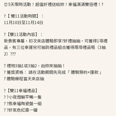
⏰️5天限時活動！超值好禮送給妳！幸福滿滿雙倍禮！?
?【 雙11活動時間】：
11月10日至11月14日
?【雙11活動內容】：
新貴賓專屬，初次來店體驗即享?好禮抽抽，可獲得1項禮
品，有三位幸運兒可抽到禮品組合獲得兩項禮品哦（3抽
2）???
? 禮物3抽1或3抽2，由妳來抽抽！
? 獲獎資格： 請在活動期間先完成「 體驗預約+匯款 」
? 體驗療程當天來店抽
?【雙11幸福禮品】
? ?小夜燈躺平鴨一隻
? ?熊幸福陶瓷盤一組
? ?好氣色紅棗一罐