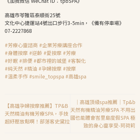
《加我微信 WeChat ID：tpbSPA》
高雄市苓雅區泰順街25號
文化中心捷運站4號出口步行3-5min，《備有停車場》
07-2227868
#
芳療心靈諮商
#
企業芳療講座合作
#
身體按摩
#
逆齡
#
愛按摩
#
芳療
#
好眠
#
排便
#
都市裡的城堡
#
客製化
#
純天然
#
精油
#
孕婦按摩
#
按摩
#
溫柔手作
#
smile_topspa
#
高雄spa
│高雄頂級spa推薦│Tp&b
【高雄孕婦按摩推薦】TP&B
天然有機精油芳療SPA 不用出
天然精油有機芳療SPA，手技
國也能體會峇里島度假SPA 極
超紓壓放鬆啊！部落客史黛拉
致的身心靈享受-珂荷莉