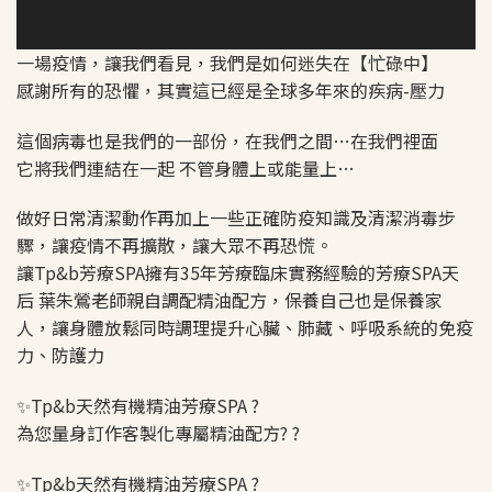
一場疫情，讓我們看見，我們是如何迷失在【忙碌中】
感謝所有的恐懼，其實這已經是全球多年來的疾病-壓力
這個病毒也是我們的一部份，在我們之間…在我們裡面
它將我們連結在一起 不管身體上或能量上…
做好日常清潔動作再加上一些正確防疫知識及清潔消毒步
驟，讓疫情不再擴散，讓大眾不再恐慌。
讓Tp&b芳療SPA擁有35年芳療臨床實務經驗的芳療SPA天
后 葉朱鶯老師親自調配精油配方，保養自己也是保養家
人，讓身體放鬆同時調理提升心臟、肺藏、呼吸系統的免疫
力、防護力
✨
Tp&b天然有機精油芳療SPA
?
為您量身訂作客製化專屬精油配方
?️
?️
✨
Tp&b天然有機精油芳療SPA
?