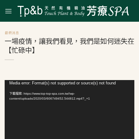
Skip
to
content
最新消息
一場疫情，讓我們看見，我們是如何迷失在
【忙碌中】
視
Media error: Format(s) not supported or source(s) not found
訊
下載檔案: https://www.top-top-spa.com.tw//wp-
播
content/uploads/2020/03/606749452.544812.mp4?_=1
放
器