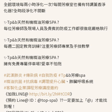
全館環境每兩小時淨化一次
?️
每間芳療室也備有特調薰香淨
化器
?️
全時段淨化不間斷
✨
Tp&b天然有機精油芳療SPA
?
每位芳療師及現場人員及貴賓的防疫工作都很徹底嚴格執行
✨
Tp&b天然有機精油芳療SPA
?
每週二固定教育訓練
?️
注重芳療師專業及手技教學
✨
Tp&b天然有機精油芳療SPA
?
擁有免費專屬停車場
?
愛車不怕拖
#
武漢肺炎
#
傳染病
#
自我防疫
#
Tp
&b芳療spa
#
精油抗菌
#
抗病毒
#
調理提升心臟
、肺臟呼吸系統
#
客製化企業課程芳療講座邀約
《加我LINE@
http://bit.ly/2hMtCOR
》
《預約 Line@ ID：@top-spa》??一定要加上「@」才能找
到喔！