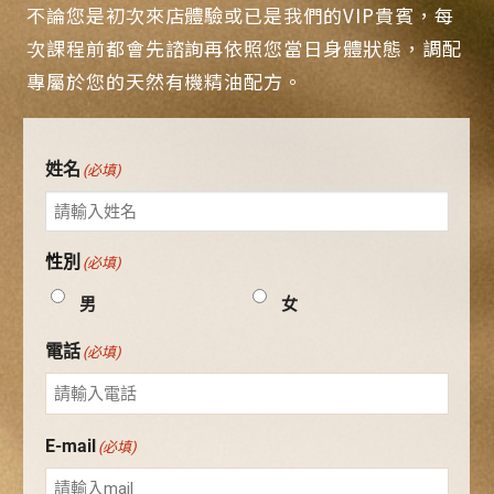
不論您是初次來店體驗或已是我們的VIP貴賓，每
次課程前都會先諮詢再依照您當日身體狀態，調配
專屬於您的天然有機精油配方。
姓名
(必填)
性別
(必填)
男
女
電話
(必填)
E-mail
(必填)