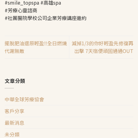
#smile_topspa #高雄spa
#芳療心靈諮商
#社團醫院學校公司企業芳療講座邀約
擺脫肥油還原輕盈‼️全日燃燒
減掉1/3的你好輕盈先修復再
代謝無敵
出擊 7天宿便頑固通通OUT
文章分類
中華全球芳療協會
客戶分享
最新消息
未分類