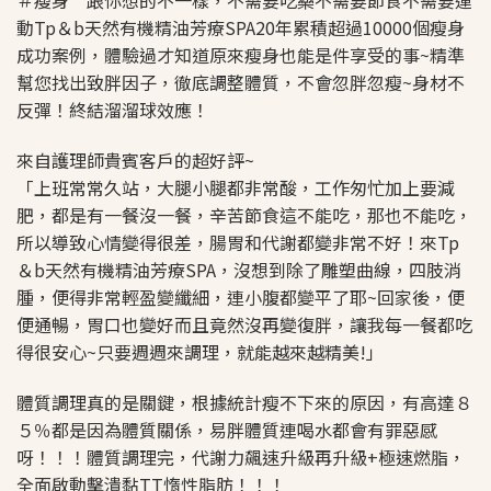
＃瘦身 跟你想的不一樣，不需要吃藥不需要節食不需要運
動Tp＆b天然有機精油芳療SPA20年累積超過10000個瘦身
成功案例，體驗過才知道原來瘦身也能是件享受的事~精準
幫您找出致胖因子，徹底調整體質，不會忽胖忽瘦~身材不
反彈！終結溜溜球效應！
來自護理師貴賓客戶的超好評~
「上班常常久站，大腿小腿都非常酸，工作匆忙加上要減
肥，都是有一餐沒一餐，辛苦節食這不能吃，那也不能吃，
所以導致心情變得很差，腸胃和代謝都變非常不好！來Tp
＆b天然有機精油芳療SPA，沒想到除了雕塑曲線，四肢消
腫，便得非常輕盈變纖細，連小腹都變平了耶~回家後，便
便通暢，胃口也變好而且竟然沒再變復胖，讓我每一餐都吃
得很安心~只要週週來調理，就能越來越精美!」
體質調理真的是關鍵，根據統計瘦不下來的原因，有高達８
５％都是因為體質關係，易胖體質連喝水都會有罪惡感
呀！！！體質調理完，代謝力飆速升級再升級+極速燃脂，
全面啟動擊潰黏TT惰性脂肪！！！