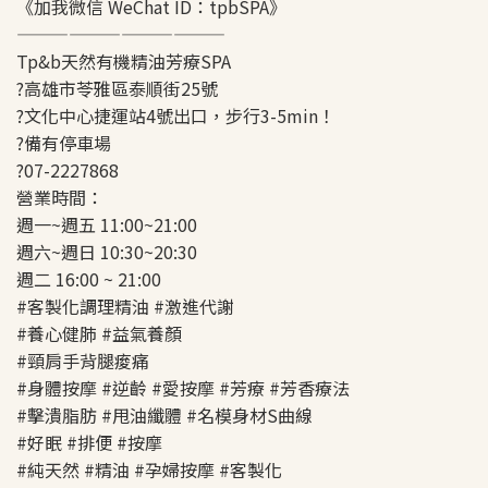
《加我微信 WeChat ID：tpbSPA》
————————————
Tp&b天然有機精油芳療SPA
?高雄市苓雅區泰順街25號
?文化中心捷運站4號出口，步行3-5min！
?️備有停車場
?07-2227868
營業時間：
週一~週五 11:00~21:00
週六~週日 10:30~20:30
週二 16:00 ~ 21:00
#客製化調理精油 #激進代謝
#養心健肺 #益氣養顏
#頸肩手背腿痠痛
#身體按摩 #逆齡 #愛按摩 #芳療 #芳香療法
#擊潰脂肪 #甩油纖體 #名模身材S曲線
#好眠 #排便 #按摩
#純天然 #精油 #孕婦按摩 #客製化