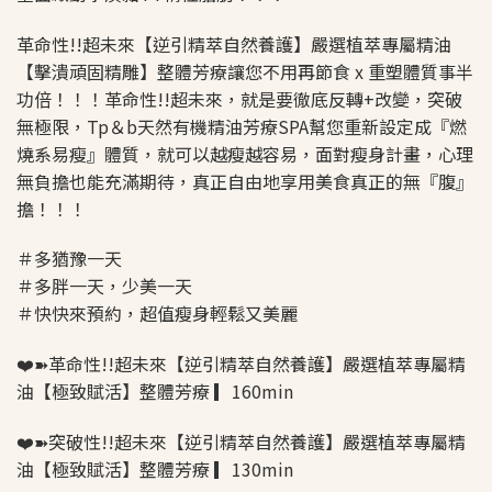
革命性!!超未來【逆引精萃自然養護】嚴選植萃專屬精油
【擊潰頑固精雕】整體芳療讓您不用再節食 x 重塑體質事半
功倍！！！革命性!!超未來，就是要徹底反轉+改變，突破
無極限，Tp＆b天然有機精油芳療SPA幫您重新設定成『燃
燒系易瘦』體質，就可以越瘦越容易，面對瘦身計畫，心理
無負擔也能充滿期待，真正自由地享用美食真正的無『腹』
擔！！！
＃多猶豫一天
＃多胖一天，少美一天
＃快快來預約，超值瘦身輕鬆又美麗
❤️➽革命性!!超未來【逆引精萃自然養護】嚴選植萃專屬精
油【極致賦活】整體芳療 ▎160min
❤️➽突破性!!超未來【逆引精萃自然養護】嚴選植萃專屬精
油【極致賦活】整體芳療 ▎130min