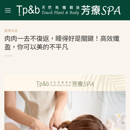
Skip
to
content
最新消息
肉肉一去不復返，睡得好是關鍵！高效孅
盈，你可以美的不平凡