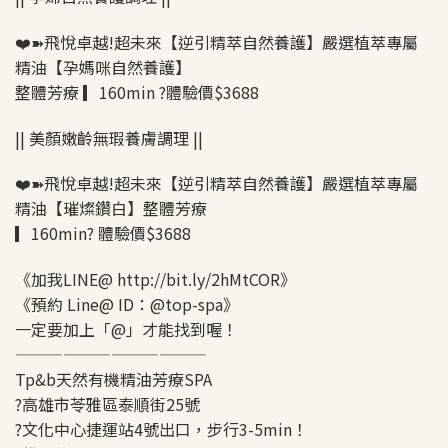
❤️➽飛悅卓越!超未來【逆引精萃自然養護】嚴選植萃專屬
精油【孕媽咪自然養護】
整體芳療 ▎160min ?體驗價$3688
|| 美顏嫩齡無瑕養膚調理 ||
❤️➽飛悅卓越!超未來【逆引精萃自然養護】嚴選植萃專屬
精油【璀燦鑽白】整體芳療
▎160min? 體驗價$3688
《加我LINE@ http://bit.ly/2hMtCOR》
《預約 Line@ ID：@top-spa》
一定要加上「@」才能找到喔！
————————————
Tp&b天然有機精油芳療SPA
?高雄市苓雅區泰順街25號
?文化中心捷運站4號出口，步行3-5min！