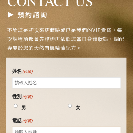
CONTACT US
預約諮詢
不論您是初次來店體驗或已是我們的VIP貴賓，每
次課程前都會先諮詢再依照您當日身體狀態，調配
專屬於您的天然有機精油配方。
姓名
(必填)
性別
(必填)
男
女
電話
(必填)