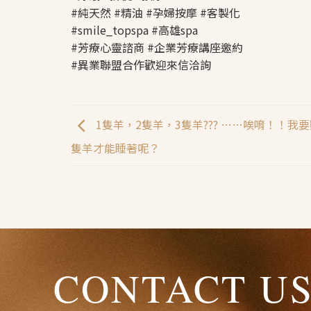
#純天然 #精油 #孕婦按摩 #客製化
#smile_topspa #高雄spa
#芳療心靈諮商 #企業芳療講座邀約
#異業聯盟合作歡迎來信洽詢
1隻羊，2隻羊，3隻羊??? ……唉唷！！我
隻羊才能睡著呢？
CONTACT U