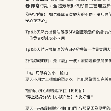
❼ 非常時期，全體芳療師做好自主管理並
為堅守防線，如果造成貴賓顧客的不便，請您體
安心並放心』
Tp＆b天然有機精油芳療SPA全體芳療師會謹
一位貴賓都能安心享用
Tp＆b天然有機精油芳療SPA祝福每一位貴賓朋友
疫情嚴峻時刻，先『瘦』一波，疫情過後就能美美
__________________________
『哇! 尺碼真的小一號! 』
夏天不用穿上很熱的塑身衣，也能緊緻露出完美
?無袖小背心總是遮不住【掰掰袖】
?穿上貼身洋裝【小腹凸出】大腿好粗!!
夏天一來熱到都遮不住肉肉們了?那是因為夏季的