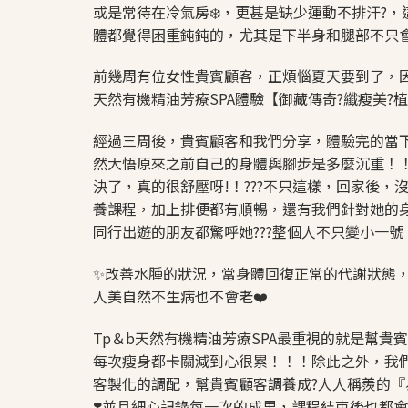
或是常待在冷氣房❄️，更甚是缺少運動不排汗?
體都覺得困重鈍鈍的，尤其是下半身和腿部不只
前幾周有位女性貴賓顧客，正煩惱夏天要到了，因
天然有機精油芳療SPA體驗【御藏傳奇?纖瘦美?
經過三周後，貴賓顧客和我們分享，體驗完的當
然大悟原來之前自己的身體與腳步是多麼沉重！
決了，真的很舒壓呀!！???不只這樣，回家後
養課程，加上排便都有順暢，還有我們針對她的
同行出遊的朋友都驚呼她???整個人不只變小一
✨改善水腫的狀況，當身體回復正常的代謝狀態
人美自然不生病也不會老❤️
Tp＆b天然有機精油芳療SPA最重視的就是幫
每次瘦身都卡關減到心很累！！！除此之外，我
客製化的調配，幫貴賓顧客調養成?人人稱羨的『
❣️並且細心記錄每一次的成果，課程結束後也都