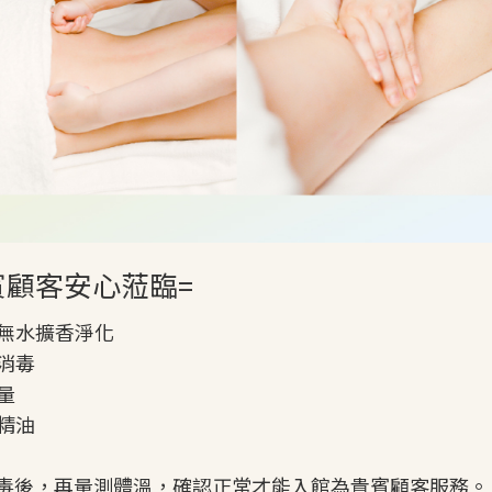
賓顧客安心蒞臨=
無水擴香淨化
消毒
量
精油
消毒後，再量測體溫，確認正常才能入館為貴賓顧客服務。