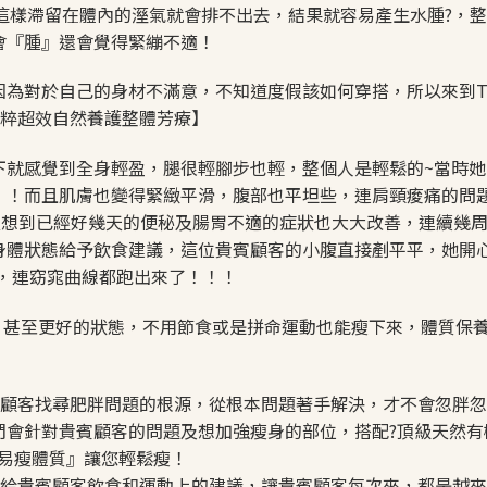
，這樣滯留在體內的溼氣就會排不出去，結果就容易產生水腫?，
會『腫』還會覺得緊繃不適！
為對於自己的身材不滿意，不知道度假該如何穿搭，所以來到T
植粹超效自然養護整體芳療】
下就感覺到全身輕盈，腿很輕腳步也輕，整個人是輕鬆的~當時她
！！而且肌膚也變得緊緻平滑，腹部也平坦些，連肩頸痠痛的問
，沒想到已經好幾天的便秘及腸胃不適的症狀也大大改善，連續幾
身體狀態給予飲食建議，這位貴賓顧客的小腹直接剷平平，她開
號，連窈窕曲線都跑出來了！！！
，甚至更好的狀態，不用節食或是拼命運動也能瘦下來，體質保
貴賓顧客找尋肥胖問題的根源，從根本問題著手解決，才不會忽胖
們會針對貴賓顧客的問題及想加強瘦身的部位，搭配?頂級天然有
易瘦體質』讓您輕鬆瘦！
會給貴賓顧客飲食和運動上的建議，讓貴賓顧客每次來，都是越