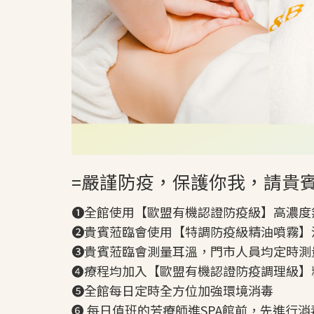
=嚴謹防疫，保護你我，請貴
❶全館使用【歐盟有機認證防疫級】高濃度
❷貴賓蒞臨會使用【特調防疫級精油噴霧】
❸貴賓蒞臨會測量耳溫，門市人員均定時測
❹療程均加入【歐盟有機認證防疫調理級】
❺全館每日定時全方位加強環境消毒
❻ 每日值班的芳療師進SPA館前，先進行