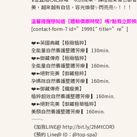
美，越來越有自信，容光煥發✨閃亮亮✨！！！
溫馨提醒想知道【體驗價跟時間】嗎?點我立即預
[contact-form-7 id=”19991″ title=”re”]
❤️➽英國典藏【極緻植粹】
全能量自然養護整體芳療 ▎130min.
❤️➽御藏傳奇【極緻植粹】
全能量自然養護整體芳療 ▎160min.
❤️➽絕對完美【御藏極粹】
孕媽咪自然養護整體芳療 ▎160min.
❤️➽御藏傳奇【纖瘦美】
植粹超效自然養護整體芳療 ▎160min.
❤️➽絕對完美【御藏極華植粹】
美顏自然養護整體芳療 ▎160min.
——-
《加我LINE@ http://bit.ly/2hMtCOR》
《預約 Line@ ID：@top-spa》