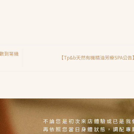
要數到第幾
【Tp&b天然有機精油芳療SPA公
S
不論您是初次來店體驗或已是我
再依照您當日身體狀態，調配專