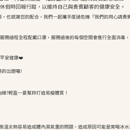
於休假時回報行蹤，以維持自己與貴賓顧客的健康安全。
諒，也感謝您的配合，我們一起攜手度過危機『我們的用心請貴
守於服務過程全程配戴口罩，服務過後的每個空間會進行全面消毒
平安健康❤️
的出遊囉!
曲線?輕盈一夏幫妳打造易瘦體質！
高溫炎熱容易造成體內濕氣重的問題，造成原因可能是常喝冰水