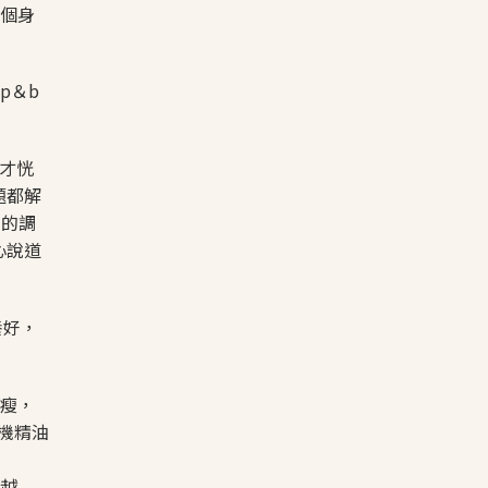
整個身
p＆b
才恍
題都解
周的調
心說道
養好，
忽瘦，
機精油
來越