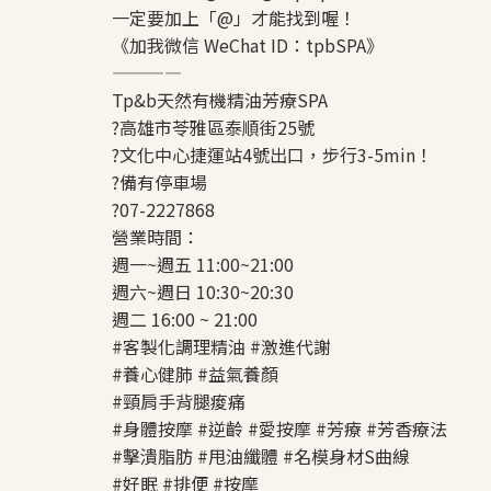
一定要加上「@」才能找到喔！
《加我微信 WeChat ID：tpbSPA》
————
Tp&b天然有機精油芳療SPA
?高雄市苓雅區泰順街25號
?文化中心捷運站4號出口，步行3-5min！
?️備有停車場
?07-2227868
營業時間：
週一~週五 11:00~21:00
週六~週日 10:30~20:30
週二 16:00 ~ 21:00
#客製化調理精油 #激進代謝
#養心健肺 #益氣養顏
#頸肩手背腿痠痛
#身體按摩 #逆齡 #愛按摩 #芳療 #芳香療法
#擊潰脂肪 #甩油纖體 #名模身材S曲線
#好眠 #排便 #按摩