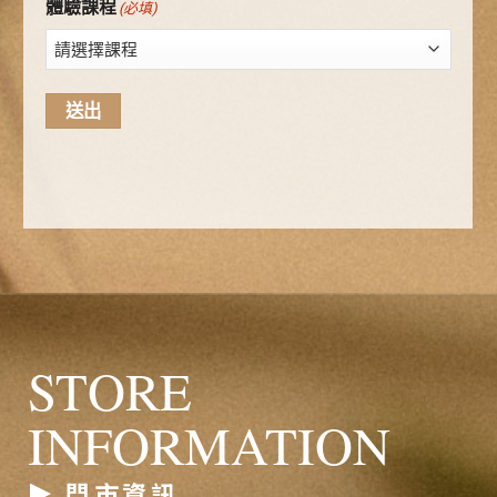
體驗課程
(必填)
STORE
INFORMATION
門市資訊