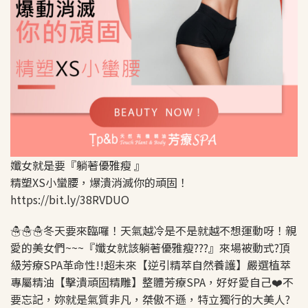
孅女就是要『躺著優雅瘦 』
精塑XS小蠻腰，爆潰消滅你的頑固！
https://bit.ly/38RVDUO
☃️☃️☃️冬天要來臨囉！天氣越冷是不是就越不想運動呀！親
愛的美女們~~~『孅女就該躺著優雅瘦???』來場被動式?頂
級芳療SPA革命性!!超未來【逆引精萃自然養護】嚴選植萃
專屬精油【擊潰頑固精雕】整體芳療SPA，好好愛自己❤️不
要忘記，妳就是氣質非凡，桀傲不遜，特立獨行的大美人?