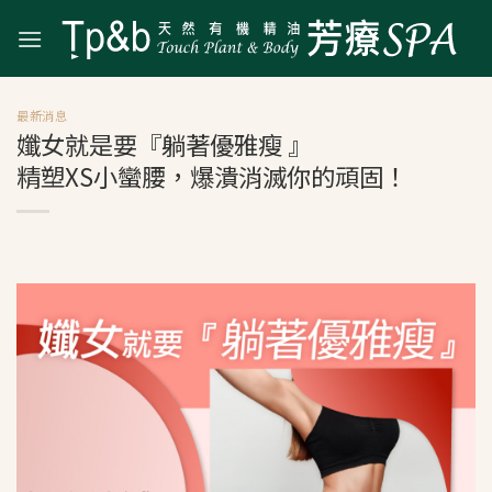
Skip
to
content
最新消息
孅女就是要『躺著優雅瘦 』
精塑XS小蠻腰，爆潰消滅你的頑固！