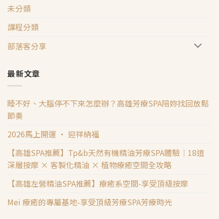
未分類
課程分類
部落客分享
最新文章
睡不好、大腦停不下來怎麼辦？高雄芳療SPA陪妳找回放鬆
節奏
2026馬上開運 ‧ 迎祥納福
【高雄SPA推薦】Tp&b天然有機精油芳療SPA體驗｜18道
深層按摩 × 客製化精油 × 植物療癒空間全攻略
【高雄左營精油SPA推薦】療癒系空間-享受頂級按摩
Mei 療癒的專屬基地-享受頂級芳療SPA芳療時光