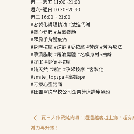
週一~週五 11:00~21:00
週六~週日 10:30~20:30
週二 16:00 ~ 21:00
#客製化調理精油 #激進代謝
#養心健肺 #益氣養顏
#頸肩手背腿痠痛
#身體按摩 #逆齡 #愛按摩 #芳療 #芳香療法
#擊潰脂肪 #甩油纖體 #名模身材S曲線
#好眠 #排便 #按摩
#純天然 #精油 #孕婦按摩 #客製化
#smile_topspa #高雄spa
#芳療心靈諮商
#社團醫院學校公司企業芳療講座邀約
夏日大作戰鏟肉囉！週週越瘦越上癮！超有
謝力再升級！