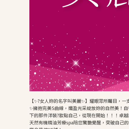
【✨?女人妳的名字叫美麗✨】耀眼眾所矚目，一支獨秀S曲線 
✨擁抱完美S曲線，孅盈光采綻放妳的自然美！
下的那件洋裝?妝點自己，從現在開始！！！卓越
天然有機精油芳療spa陪您驚艷覺醒，突破自己的