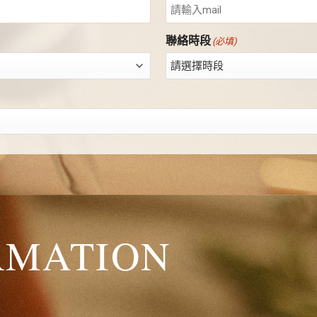
聯絡時段
(必填)
RMATION