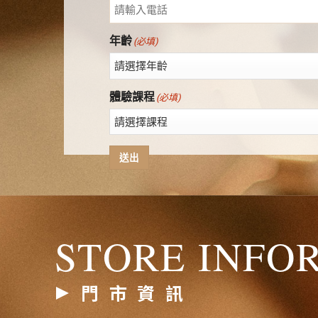
年齡
(必填)
體驗課程
(必填)
STORE INFO
門市資訊