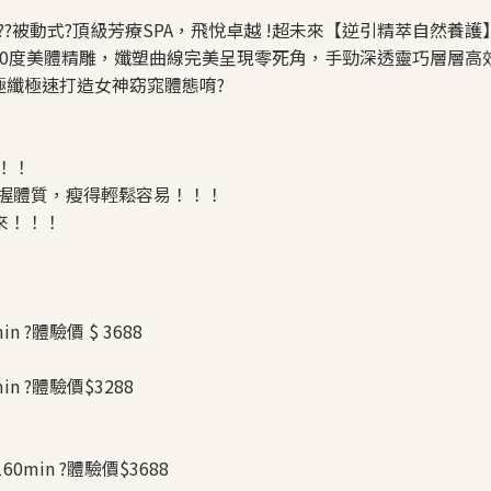
?被動式?頂級芳療SPA，飛悅卓越 !超未來【逆引精萃自然養護
60度美體精雕，孅塑曲線完美呈現零死角，手勁深透靈巧層層高
極纖極速打造女神窈窕體態唷?
！！
握體質，瘦得輕鬆容易！！！
來！！！
?體驗價 $ 3688
 ?體驗價$3288
in ?體驗價$3688