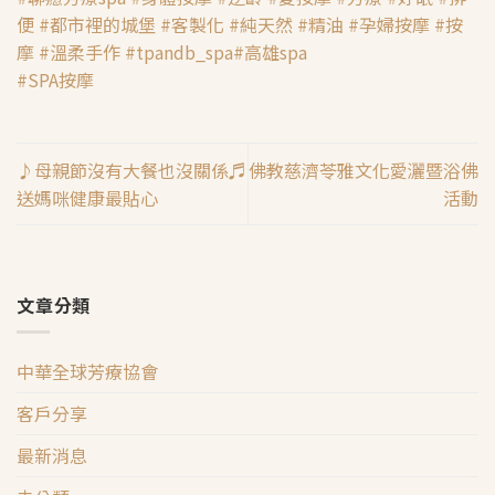
便
#
都市裡的城堡
#
客製化
#
純天然
#
精油
#
孕婦按摩
#
按
摩
#
溫柔手作
#
tpandb_spa
#
高雄spa
#
SPA按摩
♪母親節沒有大餐也沒關係♬
佛教慈濟苓雅文化愛灑暨浴佛
送媽咪健康最貼心
活動
文章分類
中華全球芳療協會
客戶分享
最新消息