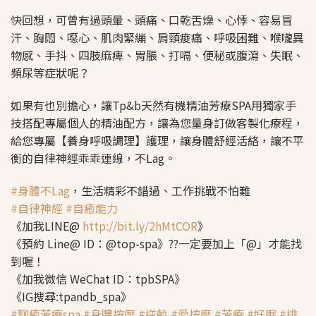
快回想，可曾有過頭暈、頭痛、口乾舌燥、心悸、容易冒
汗、胸悶、噁心、肌肉緊繃、肩頸痠痛、呼吸困難、喉嚨異
物感、手抖、四肢麻痺、胃脹、打嗝、便秘或腹瀉、失眠、
頻尿等症狀呢？
如果有也別擔心，讓Tp&b天然有機精油芳療SPA用獨家手
技搭配專屬個人的精油配方，讓為您量身訂做客製化療程，
給您專屬【養身呼吸調理】護理，讓身體舒經活絡，讓不平
衡的自律神經乖乖連線，不Lag。
#
身體不Lag
，生活精彩不錯過、工作挑戰不怕難
#
自律神經
#
自癒能力
《加我LINE@
http://bit.ly/2hMtCOR
》
《預約 Line@ ID：@top-spa》??一定要加上「@」才能找
到喔！
《加我微信 WeChat ID：tpbSPA》
《IG搜尋:tpandb_spa》
#
聊癒芳療spa
#
身體按摩
#
逆齡
#
愛按摩
#
芳療
#
好眠
#
排