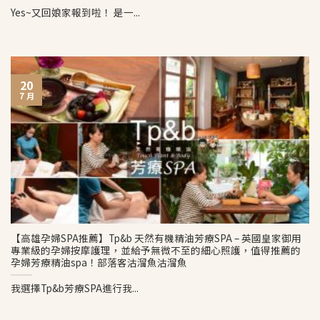
Yes~又回娘家報到啦！ 是一...
20
7 月
【高雄孕婦SPA推薦】Tp&b 天然有機精油芳療SPA – 英國皇家御用
專業級的孕婦按摩護理，並給予無微不至的細心照護，值得推薦的
孕婦芳療精油spa！部落客沽溜魚沽溜魚
我選擇Tp&b芳療SPA進行我...