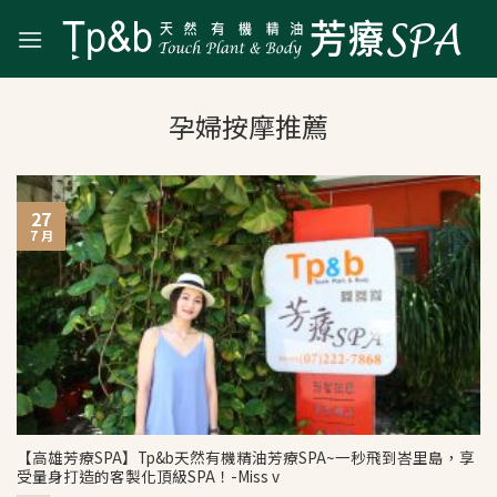
Skip
to
content
27
7 月
【高雄芳療SPA】Tp&b天然有機精油芳療SPA~一秒飛到峇里島，享
受量身打造的客製化頂級SPA！-Miss v