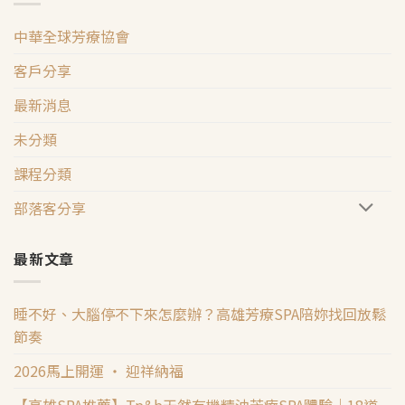
中華全球芳療協會
客戶分享
最新消息
未分類
課程分類
部落客分享
最新文章
睡不好、大腦停不下來怎麼辦？高雄芳療SPA陪妳找回放鬆
節奏
2026馬上開運 ‧ 迎祥納福
【高雄SPA推薦】Tp&b天然有機精油芳療SPA體驗｜18道