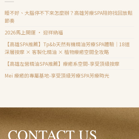
睡不好、大腦停不下來怎麼辦？高雄芳療SPA陪妳找回放鬆
節奏
2026馬上開運 ‧ 迎祥納福
【高雄SPA推薦】Tp&b天然有機精油芳療SPA體驗｜18道
深層按摩 × 客製化精油 × 植物療癒空間全攻略
【高雄左營精油SPA推薦】療癒系空間-享受頂級按摩
Mei 療癒的專屬基地-享受頂級芳療SPA芳療時光
CONTACT US