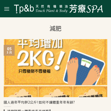
Skip
to
content
05
3 月
國人過年平均胖2公斤! 如何不讓體重年年有餘?