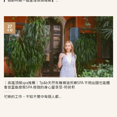
▎過節時期＝體重增長高峰期 ▎...
27
4 月
│高雄頂級spa推薦│Tp&b天然有機精油芳療SPA 不用出國也能體
會峇里島度假SPA 極致的身心靈享受-珂荷莉
忙碌的工作，不知不覺中每個人都...