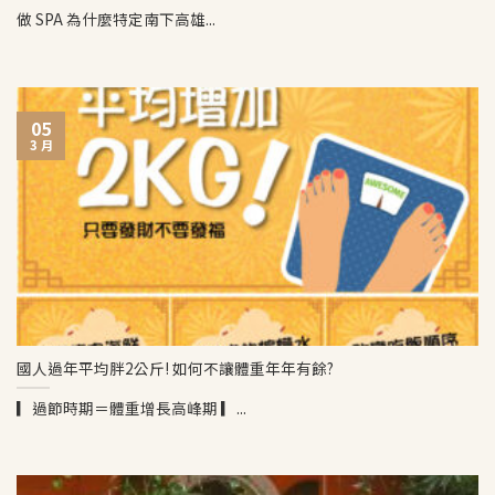
做 SPA 為什麼特定南下高雄...
05
3 月
國人過年平均胖2公斤! 如何不讓體重年年有餘?
▎過節時期＝體重增長高峰期 ▎...