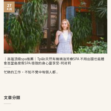
27
4 月
│高雄頂級spa推薦│Tp&b天然有機精油芳療SPA 不用出國也能體
會峇里島度假SPA 極致的身心靈享受-珂荷莉
忙碌的工作，不知不覺中每個人都...
文章分類