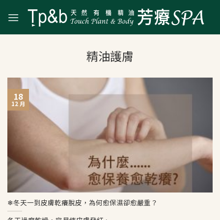
Skip
to
content
18
12 月
❄冬天一到皮膚乾癢脫皮，為何愈保濕卻愈嚴重？