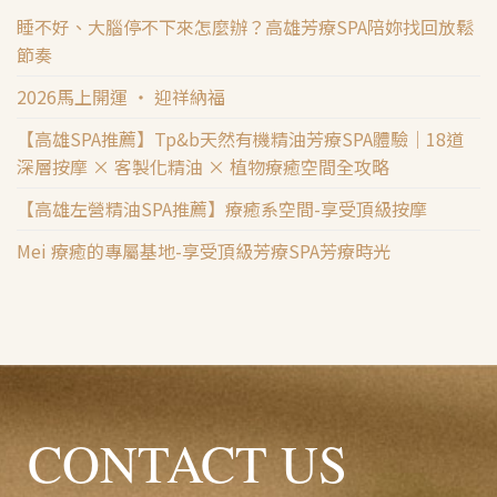
睡不好、大腦停不下來怎麼辦？高雄芳療SPA陪妳找回放鬆
節奏
2026馬上開運 ‧ 迎祥納福
【高雄SPA推薦】Tp&b天然有機精油芳療SPA體驗｜18道
深層按摩 × 客製化精油 × 植物療癒空間全攻略
【高雄左營精油SPA推薦】療癒系空間-享受頂級按摩
Mei 療癒的專屬基地-享受頂級芳療SPA芳療時光
CONTACT US