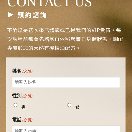
CONTACT US
預約諮詢
不論您是初次來店體驗或已是我們的VIP貴賓，每
次課程前都會先諮詢再依照您當日身體狀態，調配
專屬於您的天然有機精油配方。
姓名
(必填)
性別
(必填)
男
女
電話
(必填)