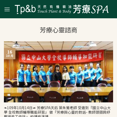
Skip
to
content
16
10 月
❧109年10月14日☙ 芳療SPA天后 葉朱鶯老師 受邀到『國立中山大
學 全校教師輔導職能研習』 做『芳療與心靈的對話- 教師頭頸肩紓
壓增能工作坊』 的講座演講