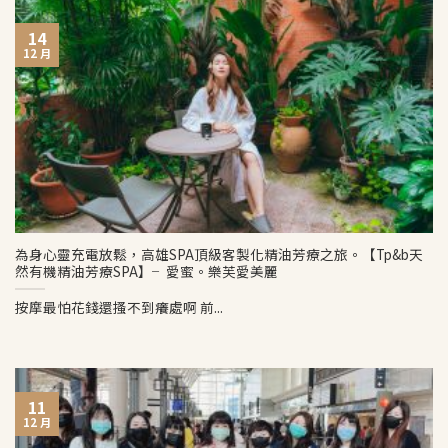
14
12 月
為身心靈充電放鬆，高雄SPA頂級客製化精油芳療之旅。【Tp&b天
然有機精油芳療SPA】╴愛蜜。樂芙愛美麗
按摩最怕花錢還搔不到癢處啊 前...
11
12 月