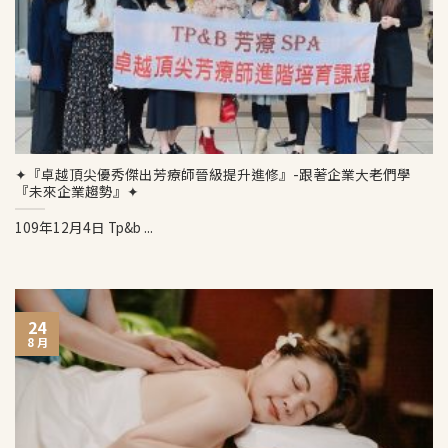
✦『卓越頂尖優秀傑出芳療師晉級提升進修』-跟著企業大老們學
『未來企業趨勢』✦
109年12月4日 Tp&b ...
24
8 月