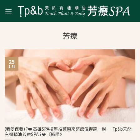
Skip
to
content
25
1 月
(我愛保養) ?❤️ 高雄SPA按摩推薦原來這麼值得跑一趟 — Tp&b天然
有機精油芳療SPA ?❤️ 《喵喵》