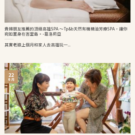
貴婦朋友推薦的頂級高雄SPA ～Tp&b天然有機精油芳療SPA，讓你
宛如置身在峇里島。-葛洛莉亞
其實老娘上個月和家人去高雄玩一...
22
6 月