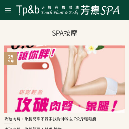
Skip
to
content
25
4 月
攻破肉臀、象腿簡單不棘手找對神隊友 7公斤輕鬆瘦