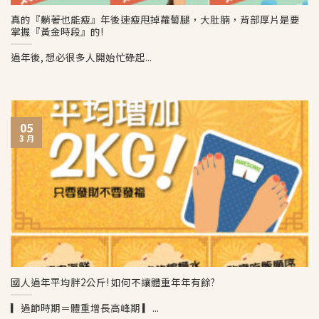
真的『躺著也能瘦』年後速瘦甩掉蘿蔔腿，大肚腩，背部厚片是要
掌握『黃金時段』的!
過年後, 想必很多人開始忙碌起...
05
3 月
國人過年平均胖2公斤! 如何不讓體重年年有餘?
▎過節時期＝體重增長高峰期 ▎...