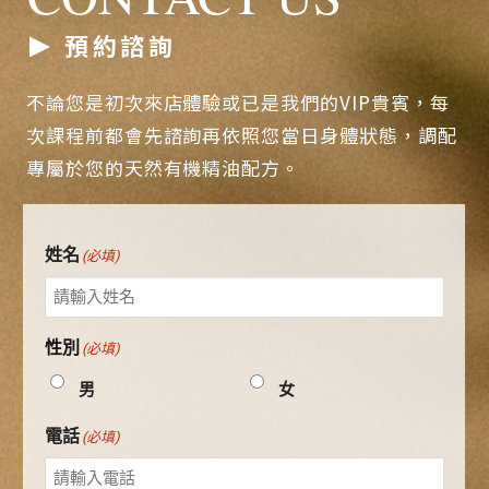
預約諮詢
不論您是初次來店體驗或已是我們的VIP貴賓，每
次課程前都會先諮詢再依照您當日身體狀態，調配
專屬於您的天然有機精油配方。
姓名
(必填)
性別
(必填)
男
女
電話
(必填)