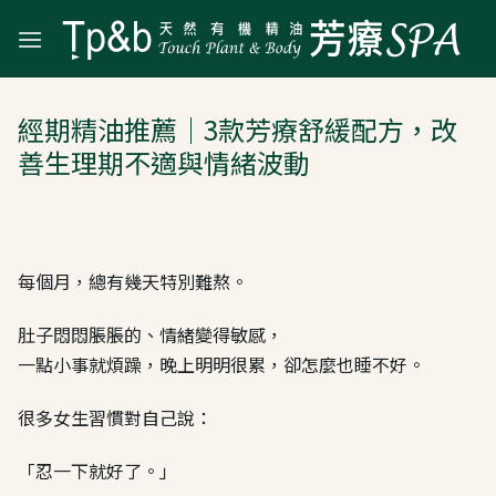
Skip
to
content
經期精油推薦｜3款芳療舒緩配方，改
善生理期不適與情緒波動
每個月，總有幾天特別難熬。
肚子悶悶脹脹的、情緒變得敏感，
一點小事就煩躁，晚上明明很累，卻怎麼也睡不好。
很多女生習慣對自己說：
「忍一下就好了。」