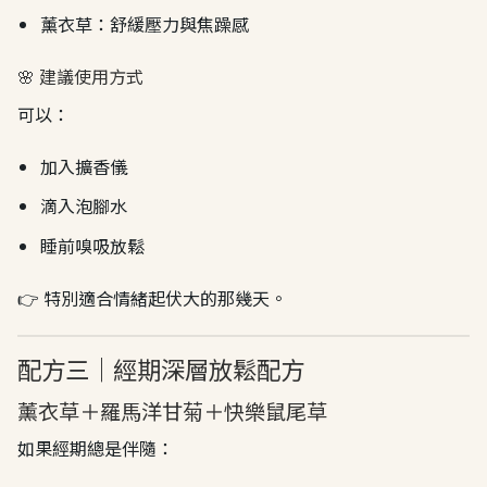
薰衣草：舒緩壓力與焦躁感
🌸 建議使用方式
可以：
加入擴香儀
滴入泡腳水
睡前嗅吸放鬆
👉 特別適合情緒起伏大的那幾天。
配方三｜經期深層放鬆配方
薰衣草＋羅馬洋甘菊＋快樂鼠尾草
如果經期總是伴隨：