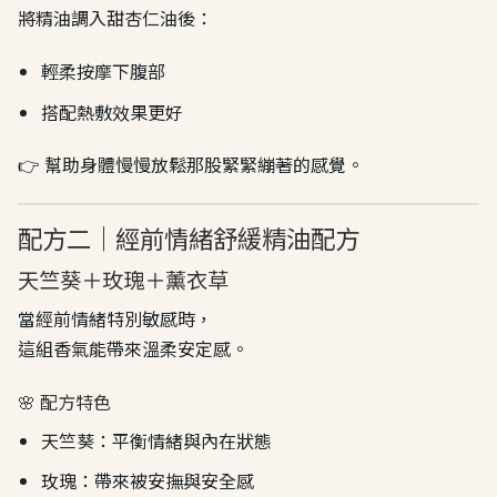
將精油調入甜杏仁油後：
輕柔按摩下腹部
搭配熱敷效果更好
👉 幫助身體慢慢放鬆那股緊緊繃著的感覺。
配方二｜經前情緒舒緩精油配方
天竺葵＋玫瑰＋薰衣草
當經前情緒特別敏感時，
這組香氣能帶來溫柔安定感。
🌸 配方特色
天竺葵：平衡情緒與內在狀態
玫瑰：帶來被安撫與安全感